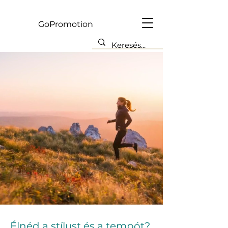
Gp
GoPromotion
Élnéd a stílust és a tempót?