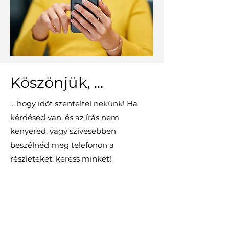
Köszönjük, ...
... hogy időt szenteltél nekünk! Ha
kérdésed van, és az írás nem
kenyered, vagy szívesebben
beszélnéd meg telefonon a
részleteket, keress minket!
+36 70 317 7952
info@gopromotion.hu