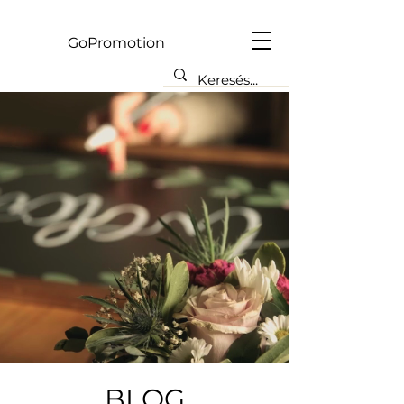
Gp
GoPromotion
BLOG