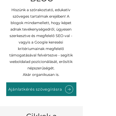
Hiszünk a szórakoztató, edukatív
szöveges tartalmak erejében!
A
blogok mindamellett, hogy képet
adnak tevékenységedről, ügyesen
szerkesztve és megfelelő SEO-val -
vagyis a Google keresési
kritériumainak megfelelő
támogatásával felvértezve - segítik
weboldalad pozícionálását, erősítik
népszerűségét.
Akár organikusan is.
Ajánlatkérés szövegírásra